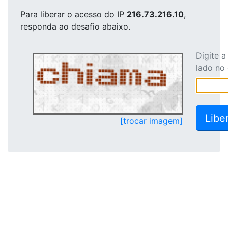
Para liberar o acesso
do IP
216.73.216.10
,
responda ao desafio abaixo.
Digite 
lado no
[trocar imagem]