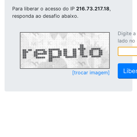
Para liberar o acesso
do IP
216.73.217.18
,
responda ao desafio abaixo.
Digite 
lado no
[trocar imagem]