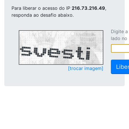
Para liberar o acesso
do IP
216.73.216.49
,
responda ao desafio abaixo.
Digite 
lado no
[trocar imagem]