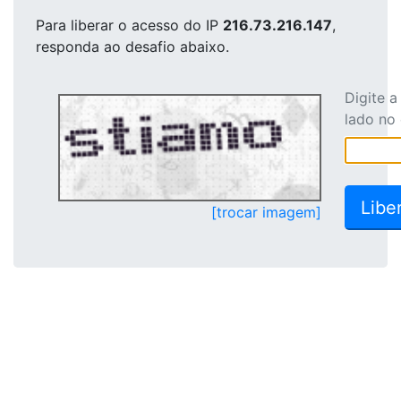
Para liberar o acesso
do IP
216.73.216.147
,
responda ao desafio abaixo.
Digite 
lado no
[trocar imagem]