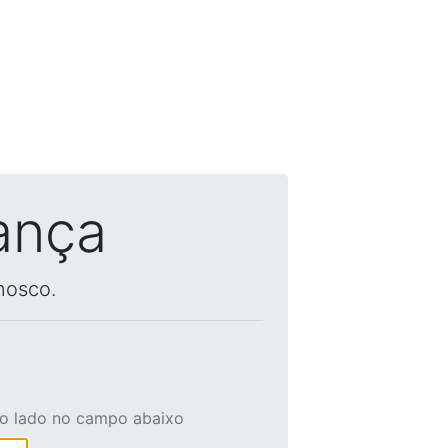
ança
nosco.
ao lado no campo abaixo