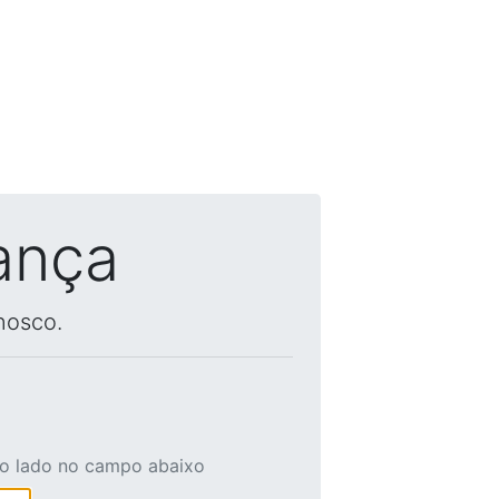
ança
nosco.
ao lado no campo abaixo