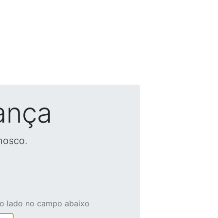
ança
nosco.
ao lado no campo abaixo