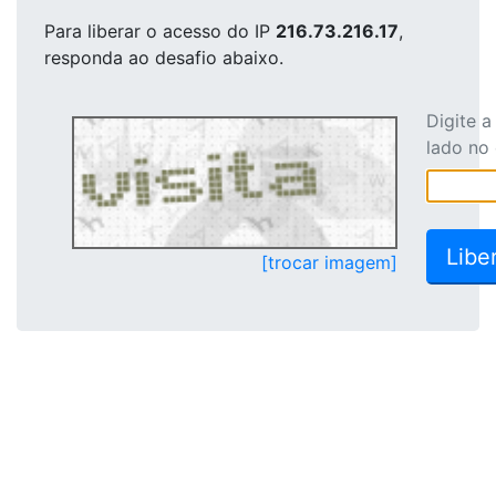
Para liberar o acesso
do IP
216.73.216.17
,
responda ao desafio abaixo.
Digite 
lado no
[trocar imagem]