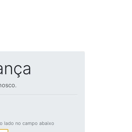
ança
nosco.
ao lado no campo abaixo