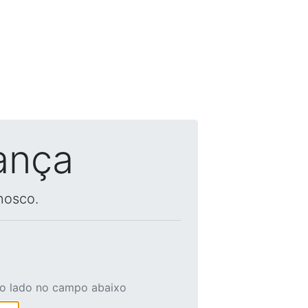
ança
nosco.
ao lado no campo abaixo