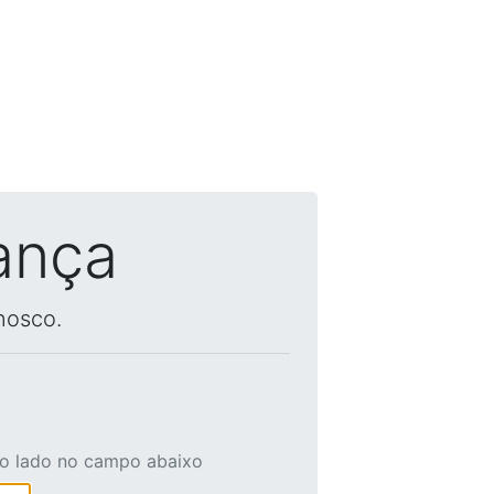
ança
nosco.
ao lado no campo abaixo