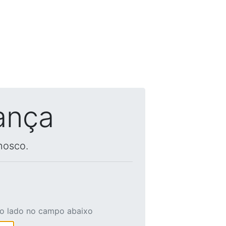
ança
nosco.
ao lado no campo abaixo