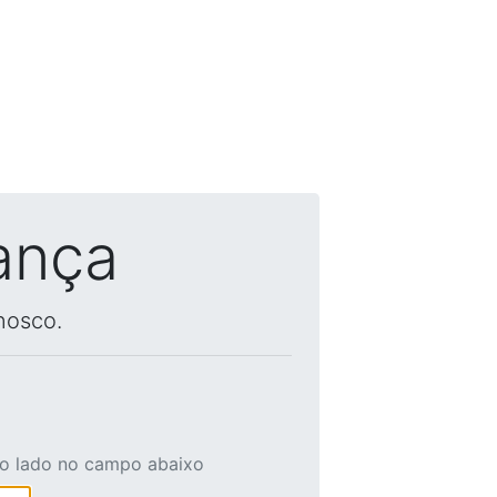
ança
nosco.
ao lado no campo abaixo