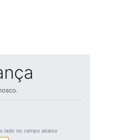
ança
nosco.
ao lado no campo abaixo