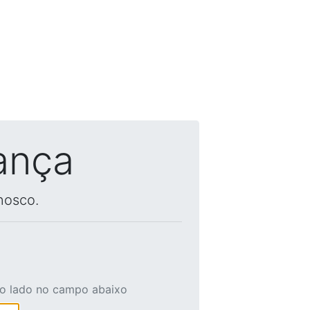
ança
nosco.
ao lado no campo abaixo