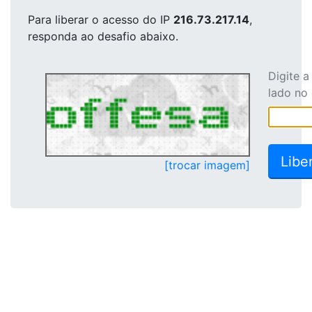
Para liberar o acesso
do IP
216.73.217.14
,
responda ao desafio abaixo.
Digite 
lado no
[trocar imagem]