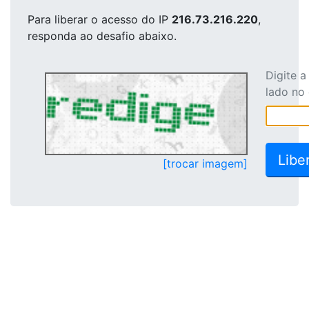
Para liberar o acesso
do IP
216.73.216.220
,
responda ao desafio abaixo.
Digite 
lado no
[trocar imagem]